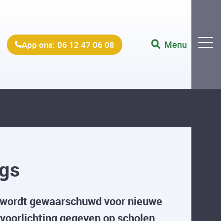
Menu
App ons: 06 12 47 06 08
ugs
g wordt gewaarschuwd voor nieuwe
voorlichting gegeven op scholen.