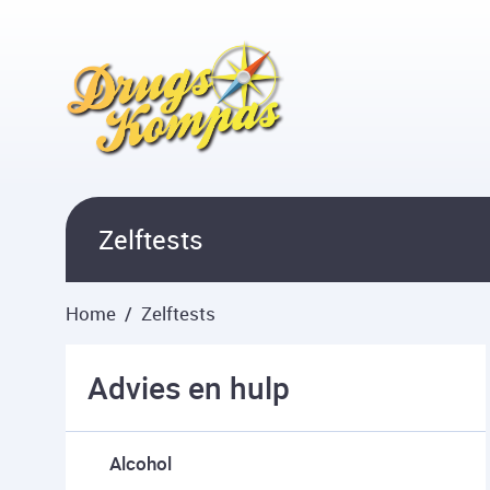
Overslaan en naar hoofdinhoud gaan
Zelftests
Home
Zelftests
Advies en hulp
Alcohol