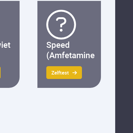
iet
Speed
(Amfetamine
Zelftest