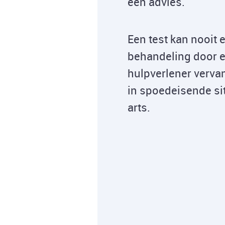
een advies.
Een test kan nooit 
behandeling door e
hulpverlener verva
in spoedeisende si
arts.