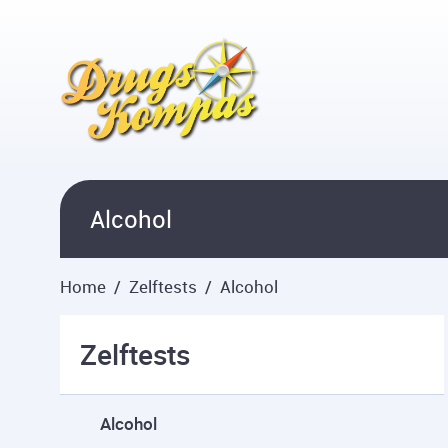
Overslaan en naar hoofdinhoud gaan
Alcohol
Home
Zelftests
Alcohol
Zelftests
Alcohol