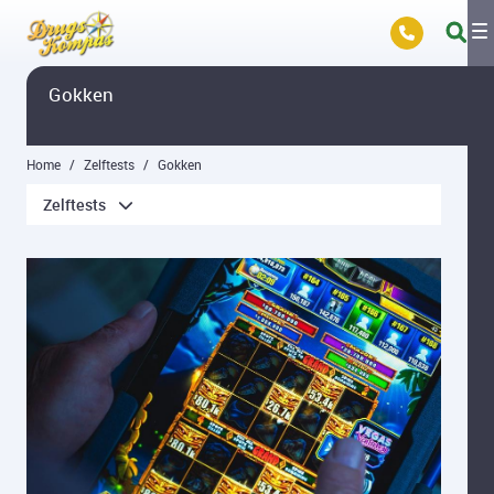
Overslaan en naar hoofdinhoud gaan
Gokken
Home
Zelftests
Gokken
Zelftests